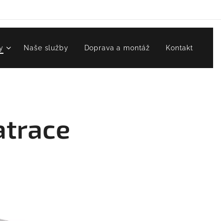
y
Naše služby
Doprava a montáž
Kontakt
atrace