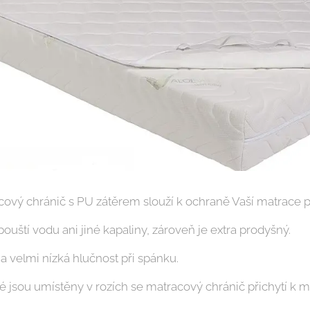
cový chránič s PU zátěrem slouží k ochraně Vaší matrace 
uští vodu ani jiné kapaliny, zároveň je extra prodyšný.
a velmi nízká hlučnost při spánku.
sou umístěny v rozích se matracový chránič přichytí k ma