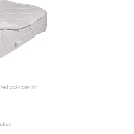
před poškozením.
traci.