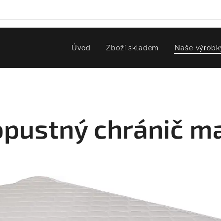
Úvod
Zboží skladem
Naše výrobk
pustný chránič m