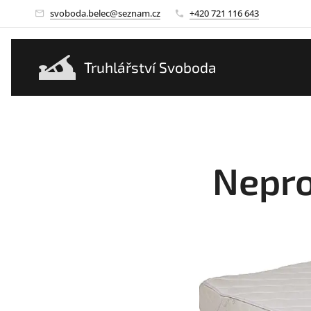
svoboda.belec@seznam.cz
+420 721 116 643
Truhlářství Svoboda
Nepro