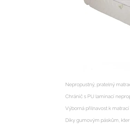
Nepropustný, pratelný matra
Chránič s PU laminací nepropo
Výborná přilnavost k matrací 
Díky gumovým páskům, které j