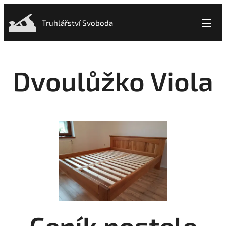
Truhlářství Svoboda
Dvoulůžko Viola